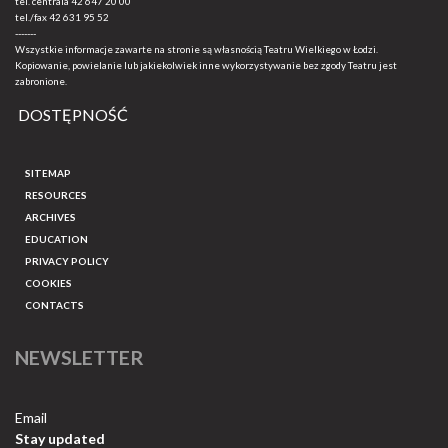
tel. centrala
42 647 20 00
tel./fax
42 631 95 52
-------
Wszystkie informacje zawarte na stronie są własnością Teatru Wielkiego w Łodzi.
Kopiowanie, powielanie lub jakiekolwiek inne wykorzystywanie bez zgody Teatru jest
zabronione.
DOSTĘPNOŚĆ
SITEMAP
RESOURCES
ARCHIVES
EDUCATION
PRIVACY POLICY
COOKIES
CONTACTS
NEWSLETTER
Email
Stay updated