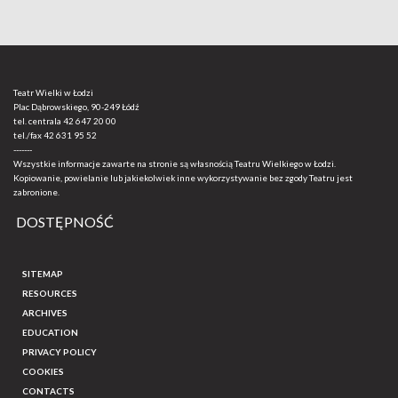
Teatr Wielki w Łodzi
Plac Dąbrowskiego, 90-249 Łódź
tel. centrala
42 647 20 00
tel./fax
42 631 95 52
-------
Wszystkie informacje zawarte na stronie są własnością Teatru Wielkiego w Łodzi.
Kopiowanie, powielanie lub jakiekolwiek inne wykorzystywanie bez zgody Teatru jest
zabronione.
DOSTĘPNOŚĆ
SITEMAP
RESOURCES
ARCHIVES
EDUCATION
PRIVACY POLICY
COOKIES
CONTACTS