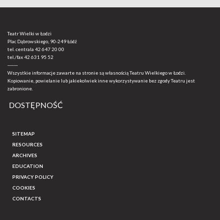
Teatr Wielki w Łodzi
Plac Dąbrowskiego, 90-249 Łódź
tel. centrala
42 647 20 00
tel./fax
42 631 95 52
-------
Wszystkie informacje zawarte na stronie są własnością Teatru Wielkiego w Łodzi.
Kopiowanie, powielanie lub jakiekolwiek inne wykorzystywanie bez zgody Teatru jest
zabronione.
DOSTĘPNOŚĆ
SITEMAP
RESOURCES
ARCHIVES
EDUCATION
PRIVACY POLICY
COOKIES
CONTACTS