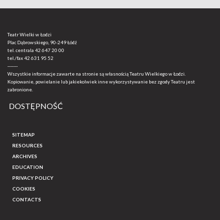
Teatr Wielki w Łodzi
Plac Dąbrowskiego, 90-249 Łódź
tel. centrala
42 647 20 00
tel./fax
42 631 95 52
-------
Wszystkie informacje zawarte na stronie są własnością Teatru Wielkiego w Łodzi.
Kopiowanie, powielanie lub jakiekolwiek inne wykorzystywanie bez zgody Teatru jest
zabronione.
DOSTĘPNOŚĆ
SITEMAP
RESOURCES
ARCHIVES
EDUCATION
PRIVACY POLICY
COOKIES
CONTACTS