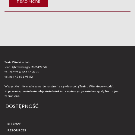
READ MORE
Teatr Wielki w Łodzi
Plac Dąbrowskiego, 90-249 Łódź
tel. centrala
42 647 20 00
tel./fax
42 631 95 52
-------
Wszystkie informacje zawarte na stronie są własnością Teatru Wielkiego w Łodzi.
Kopiowanie, powielanie lub jakiekolwiek inne wykorzystywanie bez zgody Teatru jest
zabronione.
DOSTĘPNOŚĆ
SITEMAP
RESOURCES