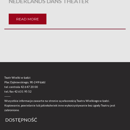
NEDERLANDS DANS THEATER
READ MORE
Teatr Wielki w Łodzi
Plac Dąbrowskiego, 90-249 Łódź
tel. centrala
42 647 20 00
tel./fax
42 631 95 52
-------
Wszystkie informacje zawarte na stronie są własnością Teatru Wielkiego w Łodzi.
Kopiowanie, powielanie lub jakiekolwiek inne wykorzystywanie bez zgody Teatru jest
zabronione.
DOSTĘPNOŚĆ