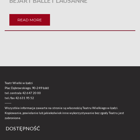
BÉJART BALLET LAUSANNE
READ MORE
Teatr Wielki w Łodzi
Plac Dąbrowskiego, 90-249 Łódź
tel. centrala
42 647 20 00
tel./fax
42 631 95 52
-------
Wszystkie informacje zawarte na stronie są własnością Teatru Wielkiego w Łodzi.
Kopiowanie, powielanie lub jakiekolwiek inne wykorzystywanie bez zgody Teatru jest
zabronione.
DOSTĘPNOŚĆ