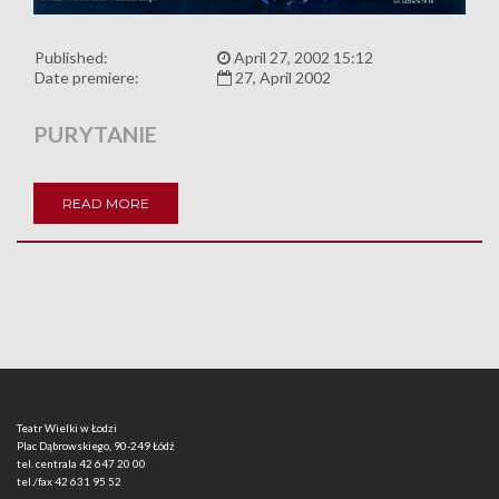
Published:
April 27, 2002 15:12
Date premiere:
27, April 2002
PURYTANIE
READ MORE
Teatr Wielki w Łodzi
Plac Dąbrowskiego, 90-249 Łódź
tel. centrala
42 647 20 00
tel./fax
42 631 95 52