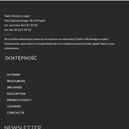
Teatr Wielki w Łodzi
Plac Dąbrowskiego, 90-249 Łódź
tel. centrala
42 647 20 00
tel./fax
42 631 95 52
-------
Wszystkie informacje zawarte na stronie są własnością Teatru Wielkiego w Łodzi.
Kopiowanie, powielanie lub jakiekolwiek inne wykorzystywanie bez zgody Teatru jest
zabronione.
DOSTĘPNOŚĆ
SITEMAP
RESOURCES
ARCHIVES
EDUCATION
PRIVACY POLICY
COOKIES
CONTACTS
NEWSLETTER