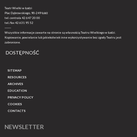
Teatr Wielki w Łodzi
Plac Dąbrowskiego, 90-249 Łódź
tel. centrala
42 647 20 00
tel./fax
42 631 95 52
-------
Wszystkie informacje zawarte na stronie są własnością Teatru Wielkiego w Łodzi.
Kopiowanie, powielanie lub jakiekolwiek inne wykorzystywanie bez zgody Teatru jest
zabronione.
DOSTĘPNOŚĆ
SITEMAP
RESOURCES
ARCHIVES
EDUCATION
PRIVACY POLICY
COOKIES
CONTACTS
NEWSLETTER