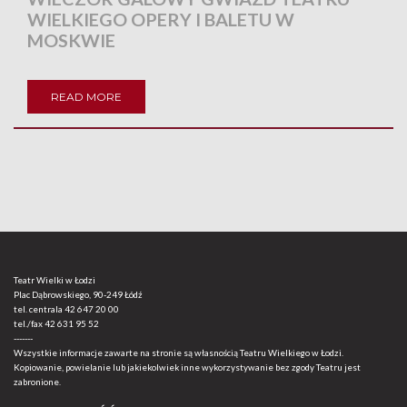
WIELKIEGO OPERY I BALETU W
MOSKWIE
READ MORE
Teatr Wielki w Łodzi
Plac Dąbrowskiego, 90-249 Łódź
tel. centrala
42 647 20 00
tel./fax
42 631 95 52
-------
Wszystkie informacje zawarte na stronie są własnością Teatru Wielkiego w Łodzi.
Kopiowanie, powielanie lub jakiekolwiek inne wykorzystywanie bez zgody Teatru jest
zabronione.