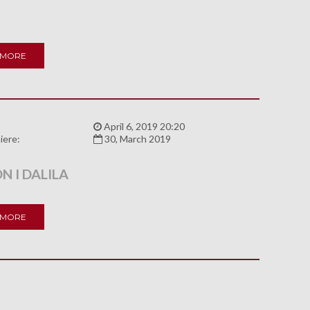
 MORE
:
April 6, 2019 20:20
iere:
30, March 2019
 I DALILA
 MORE