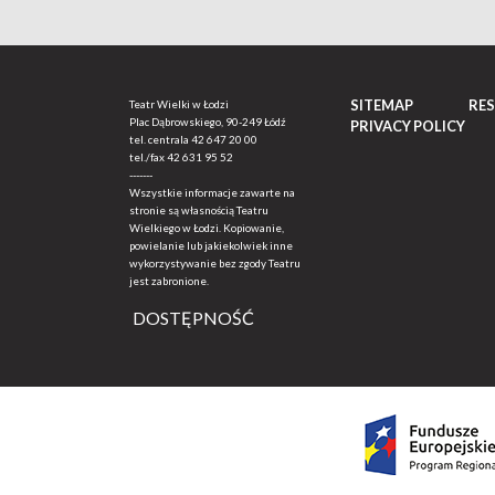
SITEMAP
RE
Teatr Wielki w Łodzi
Plac Dąbrowskiego, 90-249 Łódź
PRIVACY POLICY
tel. centrala
42 647 20 00
tel./fax
42 631 95 52
-------
Wszystkie informacje zawarte na
stronie są własnością Teatru
Wielkiego w Łodzi. Kopiowanie,
powielanie lub jakiekolwiek inne
wykorzystywanie bez zgody Teatru
jest zabronione.
DOSTĘPNOŚĆ