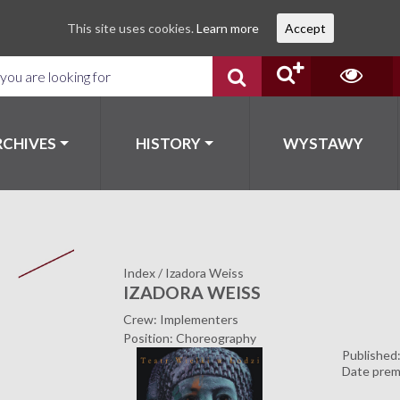
This site uses cookies.
Learn more
Accept
RCHIVES
HISTORY
WYSTAWY
Index
/
Izadora Weiss
IZADORA WEISS
Crew: Implementers
Position: Choreography
Published
Date prem