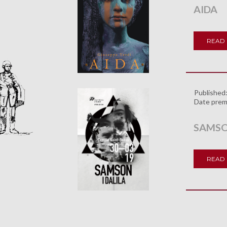
AIDA
READ
Published
Date prem
SAMSON
READ