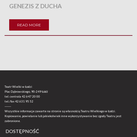
GENEZIS Z DUCHA
READ MORE
Teatr Wielki w Łodzi
Plac Dąbrowskiego, 90-249 Łódź
tel. centrala
42 647 20 00
tel./fax
42 631 95 52
-------
Wszystkie informacje zawarte na stronie są własnością Teatru Wielkiego w Łodzi.
Kopiowanie, powielanie lub jakiekolwiek inne wykorzystywanie bez zgody Teatru jest
zabronione.
DOSTĘPNOŚĆ