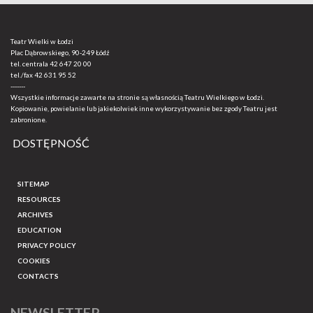
Teatr Wielki w Łodzi
Plac Dąbrowskiego, 90-249 Łódź
tel. centrala
42 647 20 00
tel./fax
42 631 95 52
-------
Wszystkie informacje zawarte na stronie są własnością Teatru Wielkiego w Łodzi.
Kopiowanie, powielanie lub jakiekolwiek inne wykorzystywanie bez zgody Teatru jest
zabronione.
DOSTĘPNOŚĆ
SITEMAP
RESOURCES
ARCHIVES
EDUCATION
PRIVACY POLICY
COOKIES
CONTACTS
NEWSLETTER