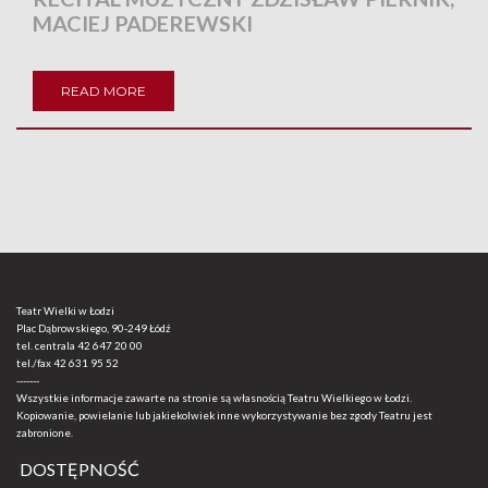
MACIEJ PADEREWSKI
READ MORE
Teatr Wielki w Łodzi
Plac Dąbrowskiego, 90-249 Łódź
tel. centrala
42 647 20 00
tel./fax
42 631 95 52
-------
Wszystkie informacje zawarte na stronie są własnością Teatru Wielkiego w Łodzi.
Kopiowanie, powielanie lub jakiekolwiek inne wykorzystywanie bez zgody Teatru jest
zabronione.
DOSTĘPNOŚĆ