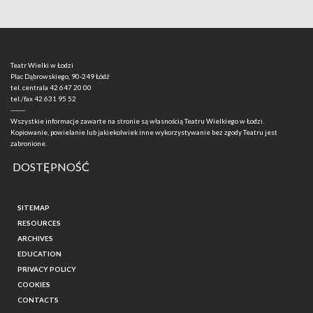
Teatr Wielki w Łodzi
Plac Dąbrowskiego, 90-249 Łódź
tel. centrala
42 647 20 00
tel./fax
42 631 95 52
-------
Wszystkie informacje zawarte na stronie są własnością Teatru Wielkiego w Łodzi.
Kopiowanie, powielanie lub jakiekolwiek inne wykorzystywanie bez zgody Teatru jest
zabronione.
DOSTĘPNOŚĆ
SITEMAP
RESOURCES
ARCHIVES
EDUCATION
PRIVACY POLICY
COOKIES
CONTACTS