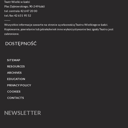
Teatr Wielki w Łodzi
Plac Dąbrowskiego, 90-249 Łódź
tel. centrala
42 647 20 00
tel./fax
42 631 95 52
-------
Wszystkie informacje zawarte na stronie są własnością Teatru Wielkiego w Łodzi.
Kopiowanie, powielanie lub jakiekolwiek inne wykorzystywanie bez zgody Teatru jest
zabronione.
DOSTĘPNOŚĆ
SITEMAP
RESOURCES
ARCHIVES
EDUCATION
PRIVACY POLICY
COOKIES
CONTACTS
NEWSLETTER