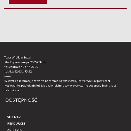
Teatr Wielki w Łodzi
Plac Dąbrowskiego, 90-249 Łódź
tel. centrala
42 647 20 00
tel./fax
42 631 95 52
-------
Wszystkie informacje zawarte na stronie są własnością Teatru Wielkiego w Łodzi.
Kopiowanie, powielanie lub jakiekolwiek inne wykorzystywanie bez zgody Teatru jest
zabronione.
DOSTĘPNOŚĆ
SITEMAP
RESOURCES
ARCHIVES