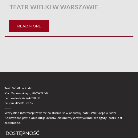
TEATR WIELKI W WARSZAWIE
READ MORE
Teatr Wielki w Łodzi
Plac Dąbrowskiego, 90-249 Łódź
tel. centrala
42 647 20 00
tel./fax
42 631 95 52
-------
Wszystkie informacje zawarte na stronie są własnością Teatru Wielkiego w Łodzi.
Kopiowanie, powielanie lub jakiekolwiek inne wykorzystywanie bez zgody Teatru jest
zabronione.
DOSTĘPNOŚĆ