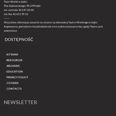
Teatr Wielki w Łodzi
Plac Dąbrowskiego, 90-249 Łódź
tel. centrala
42 647 20 00
tel./fax
42 631 95 52
-------
Wszystkie informacje zawarte na stronie są własnością Teatru Wielkiego w Łodzi.
Kopiowanie, powielanie lub jakiekolwiek inne wykorzystywanie bez zgody Teatru jest
zabronione.
DOSTĘPNOŚĆ
SITEMAP
RESOURCES
ARCHIVES
EDUCATION
PRIVACY POLICY
COOKIES
CONTACTS
NEWSLETTER