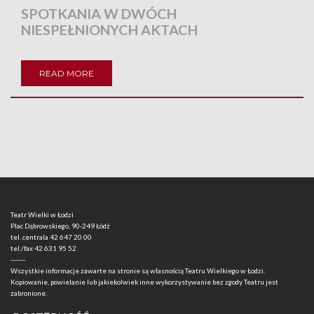
SPOTKANIA W DWÓCH
NIESPEŁNIONYCH AKTACH
READ MORE
Teatr Wielki w Łodzi
Plac Dąbrowskiego, 90-249 Łódź
tel. centrala
42 647 20 00
tel./fax
42 631 95 52
-------
Wszystkie informacje zawarte na stronie są własnością Teatru Wielkiego w Łodzi.
Kopiowanie, powielanie lub jakiekolwiek inne wykorzystywanie bez zgody Teatru jest
zabronione.