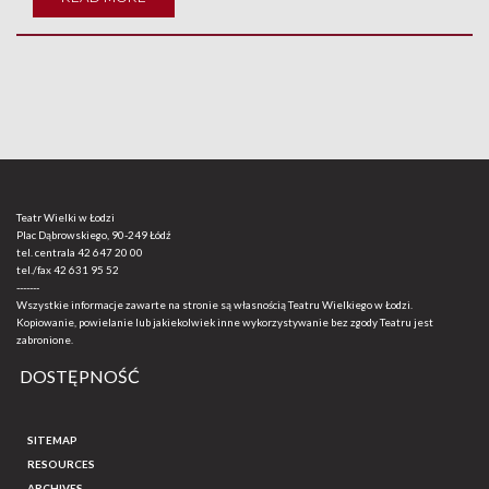
Teatr Wielki w Łodzi
Plac Dąbrowskiego, 90-249 Łódź
tel. centrala
42 647 20 00
tel./fax
42 631 95 52
-------
Wszystkie informacje zawarte na stronie są własnością Teatru Wielkiego w Łodzi.
Kopiowanie, powielanie lub jakiekolwiek inne wykorzystywanie bez zgody Teatru jest
zabronione.
DOSTĘPNOŚĆ
SITEMAP
RESOURCES
ARCHIVES