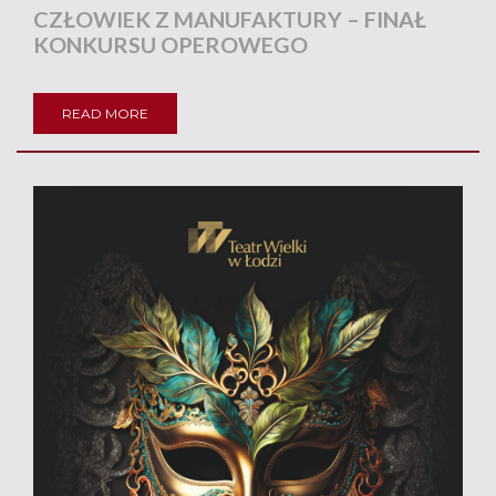
CZŁOWIEK Z MANUFAKTURY – FINAŁ
KONKURSU OPEROWEGO
READ MORE