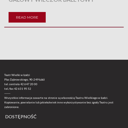
READ MORE
Teatr Wielki w Łodzi
Plac Dąbrowskiego, 90-249 Łódź
tel. centrala
42 647 20 00
tel./fax
42 631 95 52
-------
Wszystkie informacje zawarte na stronie są własnością Teatru Wielkiego w Łodzi.
Kopiowanie, powielanie lub jakiekolwiek inne wykorzystywanie bez zgody Teatru jest
zabronione.
DOSTĘPNOŚĆ