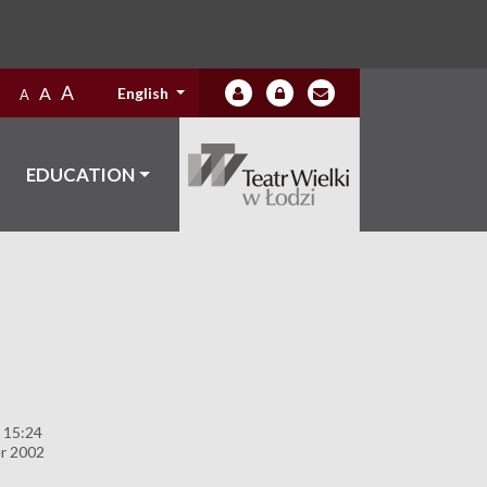
A
A
English
A
EDUCATION
 15:24
r 2002