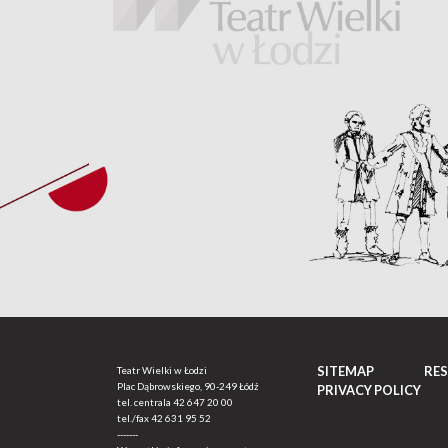
SITEMAP
RE
Teatr Wielki w Łodzi
Plac Dąbrowskiego, 90-249 Łódź
PRIVACY POLICY
tel. centrala
42 647 20 00
tel./fax
42 631 95 52
-------