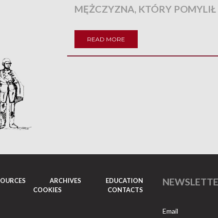
MĘŻCZYZNA, KTÓRY POMYLIŁ
READ MORE
NEWSLETT
SOURCES
ARCHIVES
EDUCATION
COOKIES
CONTACTS
Email