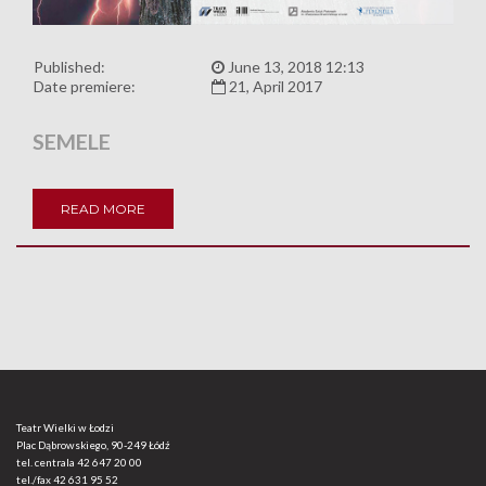
Published:
June 13, 2018 12:13
Date premiere:
21, April 2017
SEMELE
READ MORE
Teatr Wielki w Łodzi
Plac Dąbrowskiego, 90-249 Łódź
tel. centrala
42 647 20 00
tel./fax
42 631 95 52