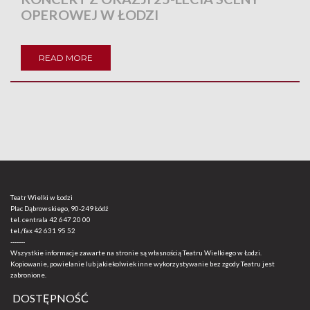
OPEROWEJ W ŁODZI
READ MORE
Teatr Wielki w Łodzi
Plac Dąbrowskiego, 90-249 Łódź
tel. centrala
42 647 20 00
tel./fax
42 631 95 52
-------
Wszystkie informacje zawarte na stronie są własnością Teatru Wielkiego w Łodzi.
Kopiowanie, powielanie lub jakiekolwiek inne wykorzystywanie bez zgody Teatru jest
zabronione.
DOSTĘPNOŚĆ