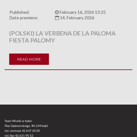
Published:
February 16, 2026 13:25
Date premiere:
14, February 2026
(POLSKI) LA VERBENA DE LA PALOMA
FIESTA PALOMY
READ MORE
Teatr Wielki w Łodzi
Plac Dąbrowskiego, 90-249 Łódź
tel. centrala
42 647 20 00
tel./fax
42 631 95 52