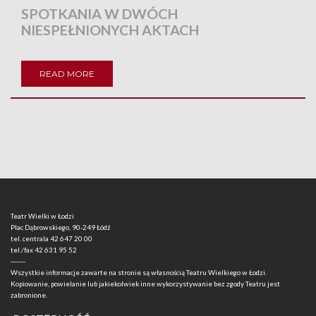
SPOTKANIA W DWÓCH
NIESPEŁNIONYCH AKTACH
READ MORE
Teatr Wielki w Łodzi
Plac Dąbrowskiego, 90-249 Łódź
tel. centrala
42 647 20 00
tel./fax
42 631 95 52
-------
Wszystkie informacje zawarte na stronie są własnością Teatru Wielkiego w Łodzi.
Kopiowanie, powielanie lub jakiekolwiek inne wykorzystywanie bez zgody Teatru jest
zabronione.