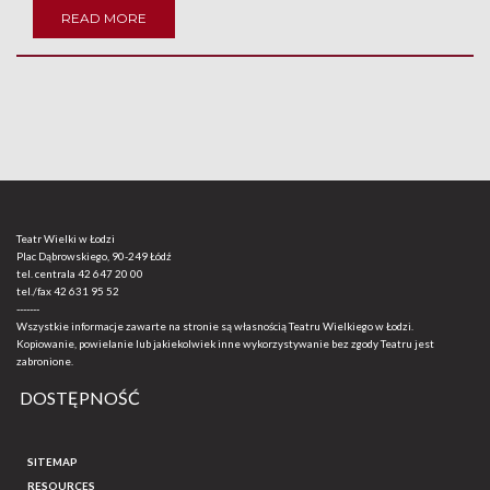
READ MORE
Teatr Wielki w Łodzi
Plac Dąbrowskiego, 90-249 Łódź
tel. centrala
42 647 20 00
tel./fax
42 631 95 52
-------
Wszystkie informacje zawarte na stronie są własnością Teatru Wielkiego w Łodzi.
Kopiowanie, powielanie lub jakiekolwiek inne wykorzystywanie bez zgody Teatru jest
zabronione.
DOSTĘPNOŚĆ
SITEMAP
RESOURCES