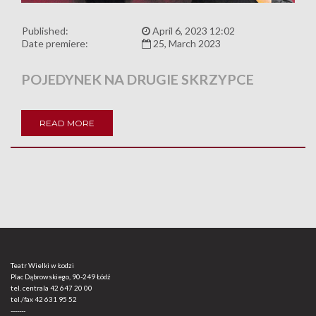
Published:
April 6, 2023 12:02
Date premiere:
25, March 2023
POJEDYNEK NA DRUGIE SKRZYPCE
READ MORE
Teatr Wielki w Łodzi
Plac Dąbrowskiego, 90-249 Łódź
tel. centrala
42 647 20 00
tel./fax
42 631 95 52
-------