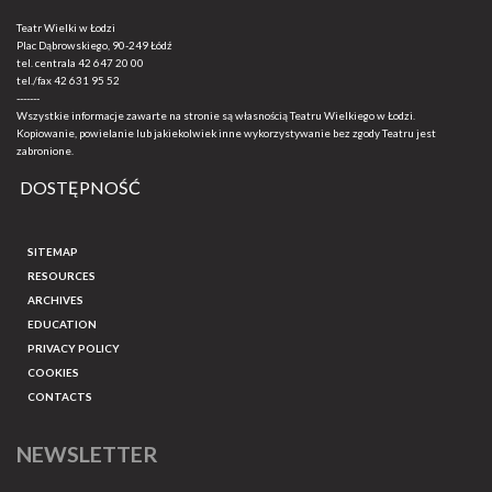
Teatr Wielki w Łodzi
Plac Dąbrowskiego, 90-249 Łódź
tel. centrala
42 647 20 00
tel./fax
42 631 95 52
-------
Wszystkie informacje zawarte na stronie są własnością Teatru Wielkiego w Łodzi.
Kopiowanie, powielanie lub jakiekolwiek inne wykorzystywanie bez zgody Teatru jest
zabronione.
DOSTĘPNOŚĆ
SITEMAP
RESOURCES
ARCHIVES
EDUCATION
PRIVACY POLICY
COOKIES
CONTACTS
NEWSLETTER