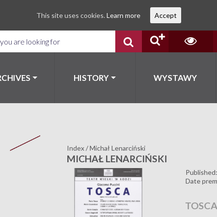
This site uses cookies.
Learn more
Accept
RCHIVES
HISTORY
WYSTAWY
Index
/
Michał Lenarciński
MICHAŁ LENARCIŃSKI
Published
Date prem
TOSC