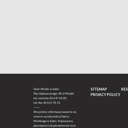
SITEMAP
RE
Teatr Wielki w Łodzi
Plac Dąbrowskiego, 90-249 Łódź
PRIVACY POLICY
tel. centrala
42 647 20 00
tel./fax
42 631 95 52
-------
Wszystkie informacje zawarte na
stronie są własnością Teatru
Wielkiego w Łodzi. Kopiowanie,
powielanie lub jakiekolwiek inne