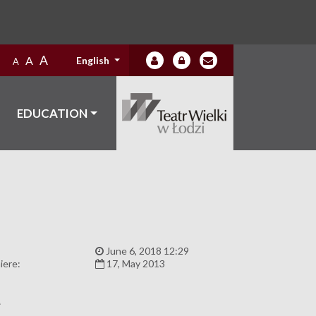
A
A
English
A
EDUCATION
:
June 6, 2018 12:29
iere:
17, May 2013
A