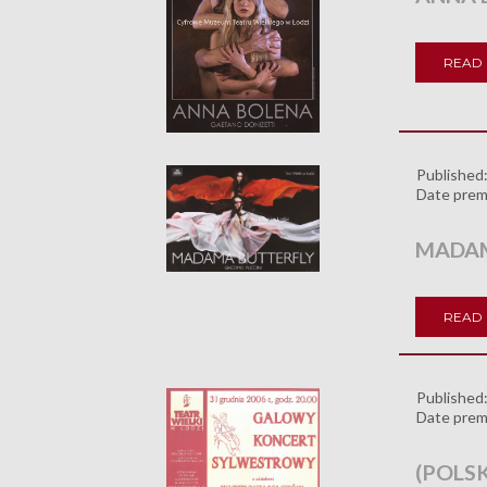
READ
Published
Date prem
MADAM
READ
Published
Date prem
(POLS