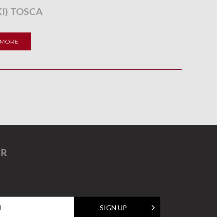
I) TOSCA
 MORE
ER