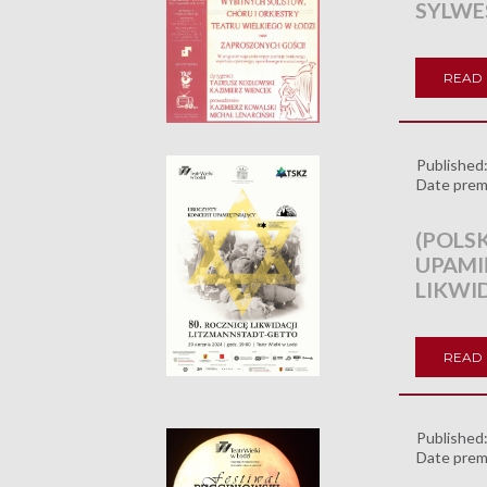
SYLW
READ
Published
Date prem
(POLS
UPAMI
LIKWI
READ
Published
Date prem