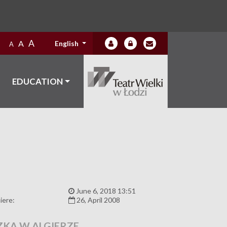
A
A
English
A
EDUCATION
:
June 6, 2018 13:51
iere:
26, April 2008
KA W ALGIERZE