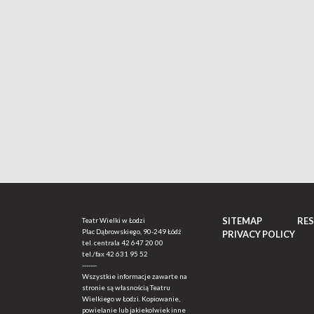
SITEMAP
RE
Teatr Wielki w Łodzi
Plac Dąbrowskiego, 90-249 Łódź
PRIVACY POLICY
tel. centrala
42 647 20 00
tel./fax
42 631 95 52
-------
Wszystkie informacje zawarte na
stronie są własnością Teatru
Wielkiego w Łodzi. Kopiowanie,
powielanie lub jakiekolwiek inne