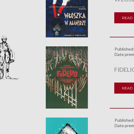
READ
Published
Date prem
FIDELI
READ
Published
Date prem