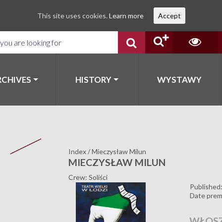
This site uses cookies.
Learn more
Accept
RCHIVES
HISTORY
WYSTAWY
Index
/
Mieczysław Milun
MIECZYSŁAW MILUN
Crew: Soliści
Published
Date prem
WŁOSZ