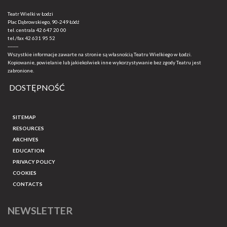
Teatr Wielki w Łodzi
Plac Dąbrowskiego, 90-249 Łódź
tel. centrala
42 647 20 00
tel./fax
42 631 95 52
-------
Wszystkie informacje zawarte na stronie są własnością Teatru Wielkiego w Łodzi.
Kopiowanie, powielanie lub jakiekolwiek inne wykorzystywanie bez zgody Teatru jest
zabronione.
DOSTĘPNOŚĆ
SITEMAP
RESOURCES
ARCHIVES
EDUCATION
PRIVACY POLICY
COOKIES
CONTACTS
NEWSLETTER