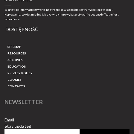
tel./fax
42 631 95 52
-------
Wszystkie informacje zawarte na stronie są własnością Teatru Wielkiego w Łodzi.
Kopiowanie, powielanie lub jakiekolwiek inne wykorzystywanie bez zgody Teatru jest
zabronione.
DOSTĘPNOŚĆ
SITEMAP
RESOURCES
ARCHIVES
EDUCATION
PRIVACY POLICY
COOKIES
CONTACTS
NEWSLETTER
Email
Stay updated