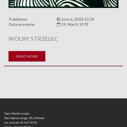
Published:
June 6, 2018 13:39
Date premiere:
19, March 1978
WOLNY STRZELEC
READ MORE
Teatr Wielki w Łodzi
Plac Dąbrowskiego, 90-249 Łódź
tel. centrala
42 647 20 00