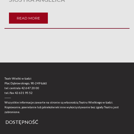
READ MORE
Teatr Wielki w Łodzi
Plac Dąbrowskiego, 90-249 Łódź
tel. centrala
42 647 20 00
tel./fax
42 631 95 52
-------
Wszystkie informacje zawarte na stronie są własnością Teatru Wielkiego w Łodzi.
Kopiowanie, powielanie lub jakiekolwiek inne wykorzystywanie bez zgody Teatru jest
zabronione.
DOSTĘPNOŚĆ