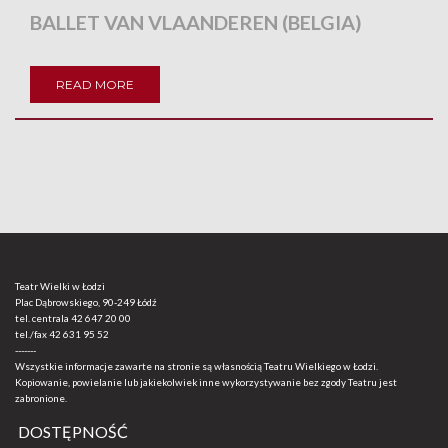
BALLET VAN VLAANDEREN (BELGIA)
READ MORE
Teatr Wielki w Łodzi
Plac Dąbrowskiego, 90-249 Łódź
tel. centrala
42 647 20 00
tel./fax
42 631 95 52
-------
Wszystkie informacje zawarte na stronie są własnością Teatru Wielkiego w Łodzi.
Kopiowanie, powielanie lub jakiekolwiek inne wykorzystywanie bez zgody Teatru jest
zabronione.
DOSTĘPNOŚĆ