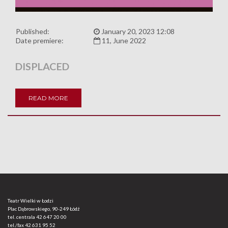
Published:
January 20, 2023 12:08
Date premiere:
11, June 2022
DISPLACED
READ MORE
Teatr Wielki w Łodzi
Plac Dąbrowskiego, 90-249 Łódź
tel. centrala
42 647 20 00
tel./fax
42 631 95 52