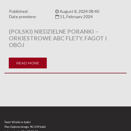
Published:
August 8, 2024 08:40
Date premiere:
11, February 2024
(POLSKI) NIEDZIELNE PORANKI –
ORKIESTROWE ABC FLETY, FAGOT I
OBÓJ
READ MORE
Teatr Wielki w Łodzi
Plac Dąbrowskiego, 90-249 Łódź