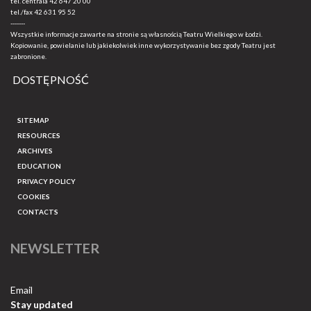
tel. centrala
42 647 20 00
tel./fax
42 631 95 52
-------
Wszystkie informacje zawarte na stronie są własnością Teatru Wielkiego w Łodzi.
Kopiowanie, powielanie lub jakiekolwiek inne wykorzystywanie bez zgody Teatru jest
zabronione.
DOSTĘPNOŚĆ
SITEMAP
RESOURCES
ARCHIVES
EDUCATION
PRIVACY POLICY
COOKIES
CONTACTS
NEWSLETTER
Email
Stay updated