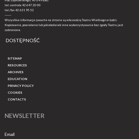
Plac Dąbrowskiego, 90-249 Łódź
tel. centrala
42 647 20 00
tel./fax
42 631 95 52
-------
Wszystkie informacje zawarte na stronie są własnością Teatru Wielkiego w Łodzi.
Kopiowanie, powielanie lub jakiekolwiek inne wykorzystywanie bez zgody Teatru jest
zabronione.
DOSTĘPNOŚĆ
SITEMAP
RESOURCES
ARCHIVES
EDUCATION
PRIVACY POLICY
COOKIES
CONTACTS
NEWSLETTER
Email