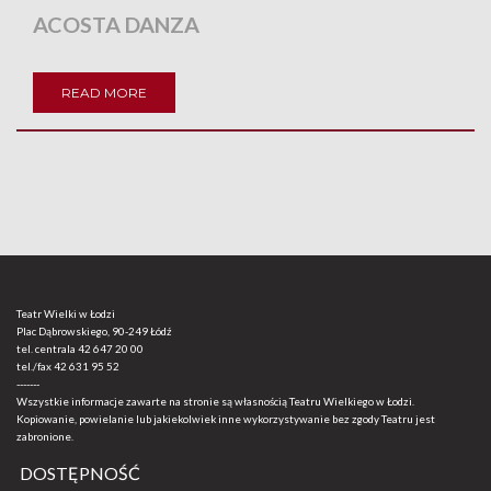
ACOSTA DANZA
READ MORE
Teatr Wielki w Łodzi
Plac Dąbrowskiego, 90-249 Łódź
tel. centrala
42 647 20 00
tel./fax
42 631 95 52
-------
Wszystkie informacje zawarte na stronie są własnością Teatru Wielkiego w Łodzi.
Kopiowanie, powielanie lub jakiekolwiek inne wykorzystywanie bez zgody Teatru jest
zabronione.
DOSTĘPNOŚĆ