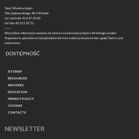
Teatr Wielki w Łodzi
Plac Dąbrowskiego, 90-249 Łódź
tel. centrala
42 647 20 00
tel./fax
42 631 95 52
-------
Wszystkie informacje zawarte na stronie są własnością Teatru Wielkiego w Łodzi.
Kopiowanie, powielanie lub jakiekolwiek inne wykorzystywanie bez zgody Teatru jest
zabronione.
DOSTĘPNOŚĆ
SITEMAP
RESOURCES
ARCHIVES
EDUCATION
PRIVACY POLICY
COOKIES
CONTACTS
NEWSLETTER