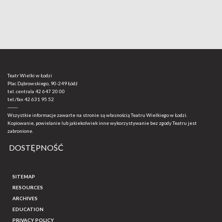
Teatr Wielki w Łodzi
Plac Dąbrowskiego, 90-249 Łódź
tel. centrala
42 647 20 00
tel./fax
42 631 95 52
-------
Wszystkie informacje zawarte na stronie są własnością Teatru Wielkiego w Łodzi.
Kopiowanie, powielanie lub jakiekolwiek inne wykorzystywanie bez zgody Teatru jest
zabronione.
DOSTĘPNOŚĆ
SITEMAP
RESOURCES
ARCHIVES
EDUCATION
PRIVACY POLICY