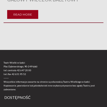
READ MORE
Teatr Wielki w Łodzi
Plac Dąbrowskiego, 90-249 Łódź
tel. centrala
42 647 20 00
tel./fax
42 631 95 52
-------
Wszystkie informacje zawarte na stronie są własnością Teatru Wielkiego w Łodzi.
Kopiowanie, powielanie lub jakiekolwiek inne wykorzystywanie bez zgody Teatru jest
zabronione.
DOSTĘPNOŚĆ