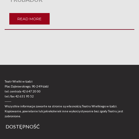
READ MORE
Teatr Wielki w Łodzi
Plac Dąbrowskiego, 90-249 Łódź
tel. centrala
42 647 20 00
tel./fax
42 631 95 52
-------
Wszystkie informacje zawarte na stronie są własnością Teatru Wielkiego w Łodzi.
Kopiowanie, powielanie lub jakiekolwiek inne wykorzystywanie bez zgody Teatru jest
zabronione.
DOSTĘPNOŚĆ