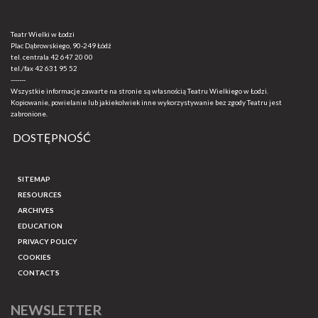
Teatr Wielki w Łodzi
Plac Dąbrowskiego, 90-249 Łódź
tel. centrala
42 647 20 00
tel./fax
42 631 95 52
-------
Wszystkie informacje zawarte na stronie są własnością Teatru Wielkiego w Łodzi.
Kopiowanie, powielanie lub jakiekolwiek inne wykorzystywanie bez zgody Teatru jest
zabronione.
DOSTĘPNOŚĆ
SITEMAP
RESOURCES
ARCHIVES
EDUCATION
PRIVACY POLICY
COOKIES
CONTACTS
NEWSLETTER