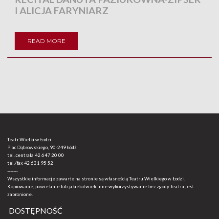
I ALICJA FARYNIARZ
READ MORE
Teatr Wielki w Łodzi
Plac Dąbrowskiego, 90-249 Łódź
tel. centrala
42 647 20 00
tel./fax
42 631 95 52
-------
Wszystkie informacje zawarte na stronie są własnością Teatru Wielkiego w Łodzi.
Kopiowanie, powielanie lub jakiekolwiek inne wykorzystywanie bez zgody Teatru jest
zabronione.
DOSTĘPNOŚĆ