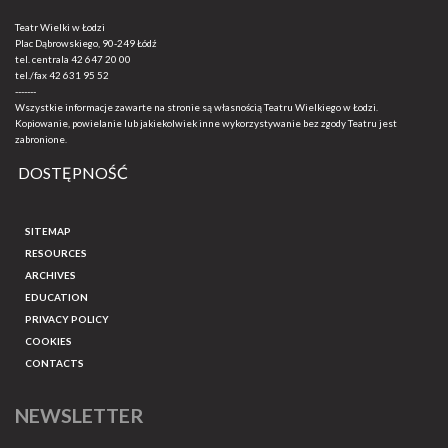
Teatr Wielki w Łodzi
Plac Dąbrowskiego, 90-249 Łódź
tel. centrala
42 647 20 00
tel./fax
42 631 95 52
-------
Wszystkie informacje zawarte na stronie są własnością Teatru Wielkiego w Łodzi.
Kopiowanie, powielanie lub jakiekolwiek inne wykorzystywanie bez zgody Teatru jest
zabronione.
DOSTĘPNOŚĆ
SITEMAP
RESOURCES
ARCHIVES
EDUCATION
PRIVACY POLICY
COOKIES
CONTACTS
NEWSLETTER