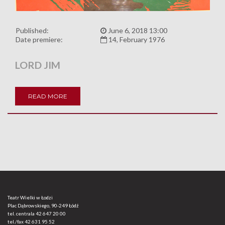
Published:
June 6, 2018 13:00
Date premiere:
14, February 1976
LORD JIM
READ MORE
Teatr Wielki w Łodzi
Plac Dąbrowskiego, 90-249 Łódź
tel. centrala
42 647 20 00
tel./fax
42 631 95 52