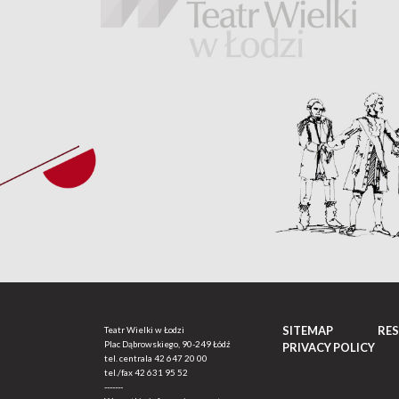
SITEMAP
RE
Teatr Wielki w Łodzi
Plac Dąbrowskiego, 90-249 Łódź
PRIVACY POLICY
tel. centrala
42 647 20 00
tel./fax
42 631 95 52
-------