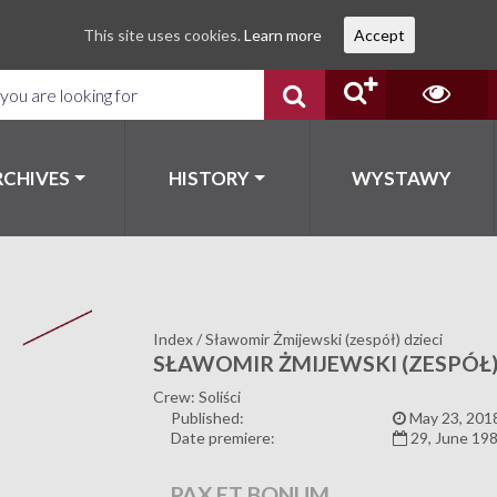
This site uses cookies.
Learn more
Accept
RCHIVES
HISTORY
WYSTAWY
Index
/
Sławomir Żmijewski (zespół) dzieci
SŁAWOMIR ŻMIJEWSKI (ZESPÓŁ)
Crew: Soliści
Published:
May 23, 201
Date premiere:
29, June 19
PAX ET BONUM