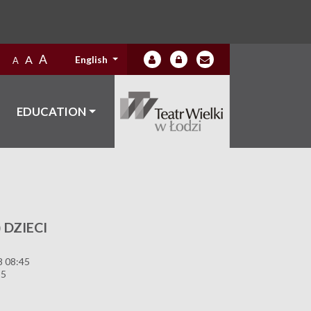
A
A
English
A
EDUCATION
 DZIECI
8 08:45
85